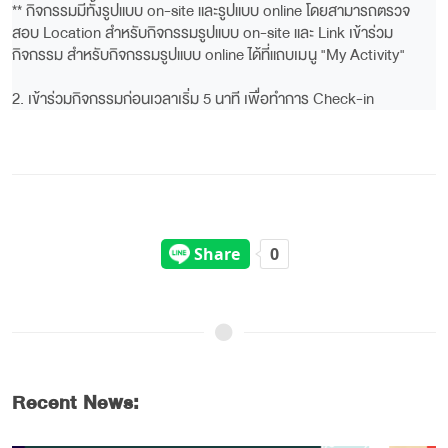
** กิจกรรมมีทั้งรูปแบบ on-site และรูปแบบ online โดยสามารถตรวจ
สอบ Location สำหรับกิจกรรมรูปแบบ on-site และ Link เข้าร่วม
กิจกรรม สำหรับกิจกรรมรูปแบบ online ได้ที่
แถบเมนู
"My Activity"
2. เข้าร่วมกิจกรรมก่อนเวลาเริ่ม 5 นาที เพื่อทำการ Check-in
กิจกรรมเริ่มตรงเวลา หากเข้าร่วมสายเกิน 15 นาที จะไม่ได้รับการ
Check-in
3. อย่าลืม...ทำแบบประเมินหลังการเข้าร่วมกิจกรรม และสามารถตรวจ
สอบข้อมูลการเข้าร่วมกิจกรรมได้ที่แถบเมนู Profile
• Scores = จำนวนกิจกรรมที่เข้าร่วม
• Penalty = จำนวนกิจกรรมที่จองไว้แต่ไม่เข้าร่วม
• Banned = ไม่เข้าครบร่วมกิจกรรมครบ 3 ครั้ง จะไม่สามารถสำรองที่นั่ง
กิจกรรมได้เป็นระยะเวลา 5 วัน
** หากพบปัญหาในการใช้เว็บไซต์
กรุณาติดต่อ
KMUTT GCDC l SALC l
Recent News: