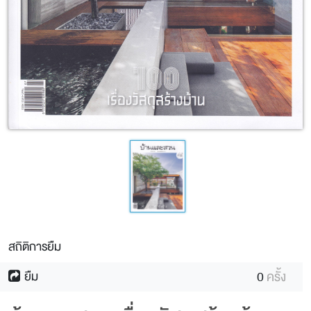
สถิติการยืม
0
ครั้ง
ยืม