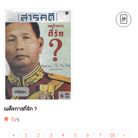
เผด็จการที่รัก ?
0
/5
«
1
2
3
4
5
6
7
18
»