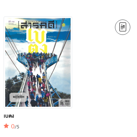
เบตง
0
/5