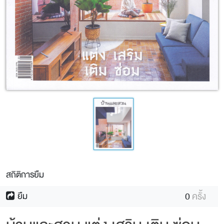
สถิติการยืม
0
ครั้ง
ยืม