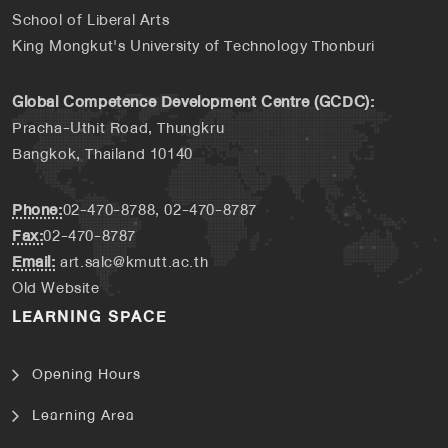
School of Liberal Arts
King Mongkut's University of Technology Thonburi
Global Competence Development Centre (GCDC):
Pracha-Uthit Road, Thungkru
Bangkok, Thailand 10140
Phone:
02-470-8788, 02-470-8787
Fax:
02-470-8787
Email:
art.salc@kmutt.ac.th
Old Website
LEARNING SPACE
Opening Hours
Learning Area