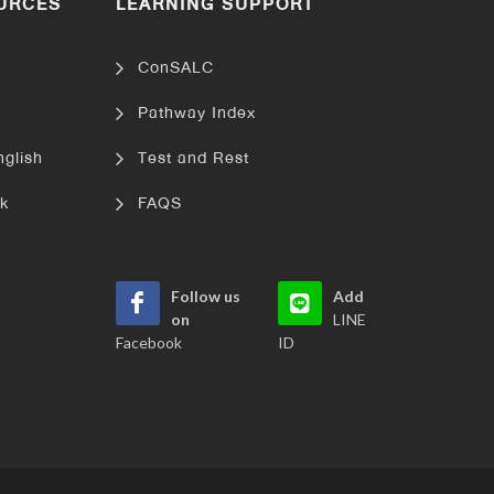
URCES
LEARNING SUPPORT
ConSALC
Pathway Index
nglish
Test and Rest
k
FAQS
Follow us
Add
on
LINE
Facebook
ID