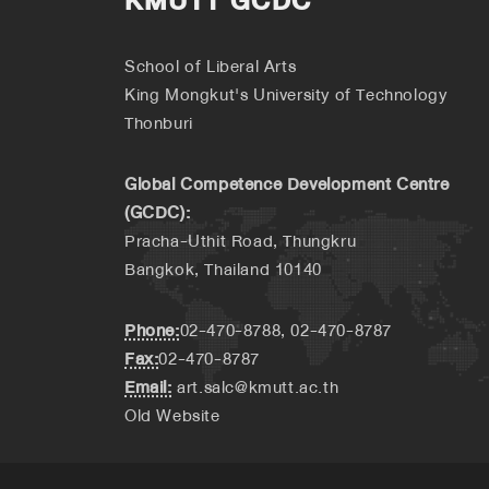
KMUTT GCDC
School of Liberal Arts
King Mongkut's University of Technology
Thonburi
Global Competence Development Centre
(GCDC):
Pracha-Uthit Road, Thungkru
Bangkok, Thailand 10140
Phone:
02-470-8788, 02-470-8787
Fax:
02-470-8787
Email:
art.salc@kmutt.ac.th
Old Website