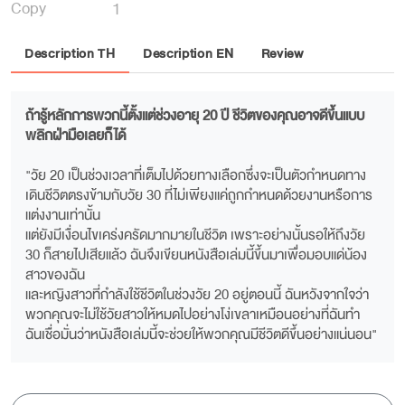
1
Copy
Description TH
Description EN
Review
ถ้ารู้หลักการพวกนี้ตั้งแต่ช่วงอายุ 20 ปี ชีวิตของคุณอาจดีขึ้นแบบ
พลิกฝ่ามือเลยก็ได้
"วัย 20 เป็นช่วงเวลาที่เต็มไปด้วยทางเลือกซึ่งจะเป็นตัวกำหนดทาง
เดินชีวิตตรงข้ามกับวัย 30 ที่ไม่เพียงแค่ถูกกำหนดด้วยงานหรือการ
แต่งงานเท่านั้น
แต่ยังมีเงื่อนไขเคร่งครัดมากมายในชีวิต เพราะอย่างนั้นรอให้ถึงวัย
30 ก็สายไปเสียแล้ว ฉันจึงเขียนหนังสือเล่มนี้ขึ้นมาเพื่อมอบแด่น้อง
สาวของฉัน
และหญิงสาวที่กำลังใช้ชีวิตในช่วงวัย 20 อยู่ตอนนี้ ฉันหวังจากใจว่า
พวกคุณจะไม่ใช้วัยสาวให้หมดไปอย่างโง่เขลาเหมือนอย่างที่ฉันทำ
ฉันเชื่อมั่นว่าหนังสือเล่มนี้จะช่วยให้พวกคุณมีชีวิตดีขึ้นอย่างแน่นอน"
-นัมอินซุก-