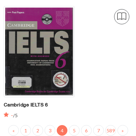
Cambridge IELTS 6
-
/5
«
1
2
3
4
5
6
7
589
»